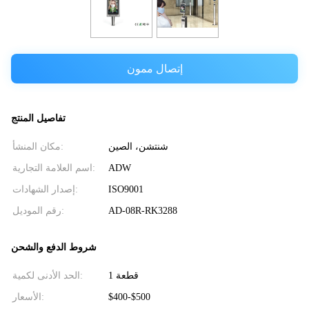
إتصال ممون
تفاصيل المنتج
شنتشن، الصين
مكان المنشأ:
ADW
اسم العلامة التجارية:
ISO9001
إصدار الشهادات:
AD-08R-RK3288
رقم الموديل:
شروط الدفع والشحن
1 قطعة
الحد الأدنى لكمية:
$400-$500
الأسعار: