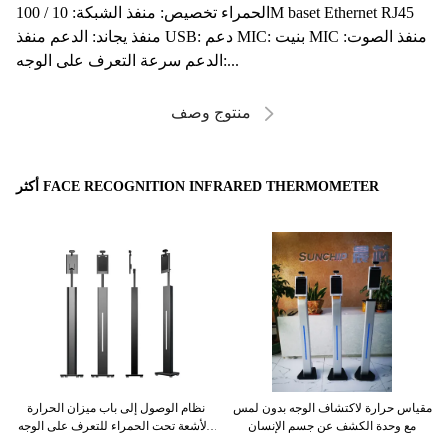
الحمراء تخصيص: منفذ الشبكة: 10 / 100M baset Ethernet RJ45
منفذ يجاند: الدعم منفذ USB: دعم MIC: بنيت MIC منفذ الصوت:
الدعم سرعة التعرف على الوجه:...
منتوج وصف
أكثر FACE RECOGNITION INFRARED THERMOMETER
ه
مقياس حرارة لاكتشاف الوجه بدون لمس
نظام الوصول إلى باب ميزان الحرارة
مع وحدة الكشف عن جسم الإنسان
بالأشعة تحت الحمراء للتعرف على الوجه
بدون تلامس