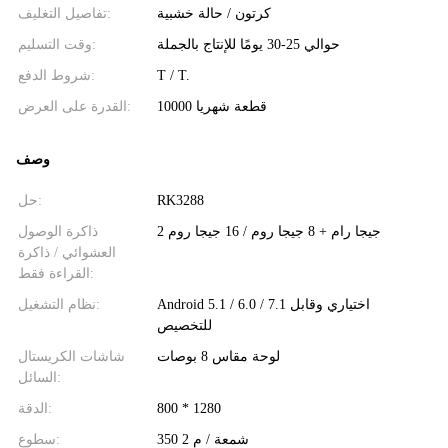
كرتون / حالة خشبية
تفاصيل التغليف:
حوالي 25-30 يومًا للإنتاج بالجملة
وقت التسليم:
T / T.
شروط الدفع:
10000 قطعة شهريا
القدرة على العرض:
وصف
RK3288
حل:
2 جيجا رام + 8 جيجا روم / 16 جيجا روم
ذاكرة الوصول
العشوائي / ذاكرة
القراءة فقط:
Android 5.1 / 6.0 / 7.1 اختياري وقابل
نظام التشغيل:
للتخصيص
لوحة مقاس 8 بوصات
شاشات الكريستال
السائل:
800 * 1280
الدقة:
350 شمعة / م 2
سطوع: