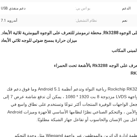
الدعم
يو اس بي:
دعم منفذي USB
نعم
نظام التشغيل:
أندرويد 7.1
وجوه Rk3288
محطة ترمومتر للتعرف على الوجوه البيومترية ثلاثية الأبعاد
,
,
ميزان حرارة بمسح ضوئي للوجه ثلاثي الأبعاد
 بالأشعة تحت الحمراء
تتبنى لوحة RK3288 المدمجة بنظام Android حل شريحة Rockchip RK3288 رباعية النواة وتدعم أنظمة Android 5.1 وما فوق.دعم فك
تنسيقات الصوت والفيديو والصور السائدة.دعم EDP @ 4K ، واجهة LVDS مزدوجة 8 بت 1920 * 1080 ، يمكن أن تدفع شاشة عرض 7 إلى
بوصة.مع واجهة HD ، فهي تدعم تشغيل الفيديو بدقة 4K.تجعل الواجهات الوفيرة المنتجات أكثر تنوعًا وتستخدم على نطاق واسع في
مجالات التحكم الذكية مثل آلات الإعلان ، والآلات المتكاملة ، والأمن ، والتحكم الصناعي.نظرًا لنظامها الأساسي للأجهزة وميزات Android
عل بين الإنسان والحاسوب أو تفاعل جهاز الشبكة مطلوبًا.
يمكن توصيل محطة اكتشاف الوجه بسهولة مع معظم أنواع أنظمة إدارة الزائرين والموظفين عبر واجهة Wiegand مثل وحدة التحكم