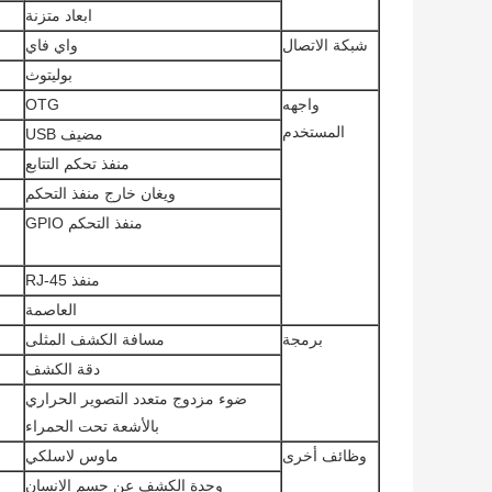
ابعاد متزنة
شبكة الاتصال
واي فاي
بوليتوث
واجهه
OTG
المستخدم
مضيف USB
منفذ تحكم التتابع
ويغان خارج منفذ التحكم
منفذ التحكم GPIO
منفذ RJ-45
العاصمة
برمجة
مسافة الكشف المثلى
دقة الكشف
ضوء مزدوج متعدد التصوير الحراري
بالأشعة تحت الحمراء
وظائف أخرى
ماوس لاسلكي
وحدة الكشف عن جسم الإنسان