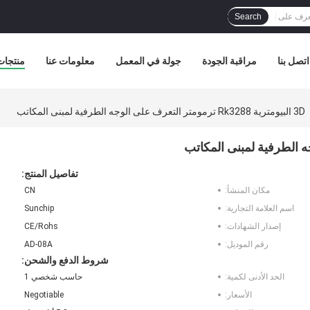
Search
اتصل بنا
مراقبة الجودة
جولة في المعمل
معلومات عنا
منتجات
3D البيومترية Rk3288 ترمومتر التعرف على الوجه الطرفية لمبنى المكاتب
تفاصيل المنتج:
مكان المنشأ:
CN
اسم العلامة التجارية:
Sunchip
إصدار الشهادات:
CE/Rohs
رقم الموديل:
AD-08A
شروط الدفع والشحن:
الحد الأدنى لكمية:
حاسب شخصي 1
الأسعار:
Negotiable