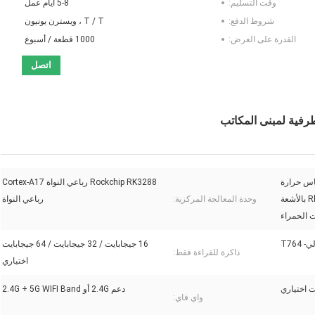
وقت التسليم:
5-8 أيام عمل
شروط الدفع:
T / T ، ويسترن يونيون
القدرة على العرض:
1000 قطعة / أسبوع
اتصل
اس حرارة
Rockchip RK3288 رباعي النواة Cortex-A17
ثلاثي الأبعاد للتعرف على الوجه Rk3288 بالأشعة
وحدة المعالجة المركزية:
رباعي النواة
 الحمراء
- T764
16 جيجابايت / 32 جيجابايت / 64 جيجابايت
ذاكرة للقراءة فقط:
اختياري
دعم 2.4G أو 2.4G + 5G WIFI Band
واي فاي: