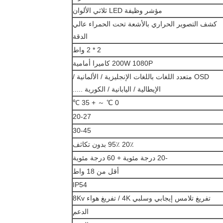
مؤشر وظيفة LED ثلاثي الألوان
كشف التصوير الحراري بالأشعة تحت الحمراء عالي
الدقة
2 * 2 واط
200W 1080P كاميرا أمامية
OSD متعدد اللغات باللغات الإنجليزية / الألمانية /
الإيطالية / اليابانية / الكورية .....
0 ℃ ～ + 35 ℃
20-27
30-45
20٪ 95٪ بدون تكاثف
-20 درجة مئوية + 60 درجة مئوية
أقل من 18 واط
IP54
تفريغ تلامس إيجابي وسلبي 4K / تفريغ هواء 8Kv
الدعم