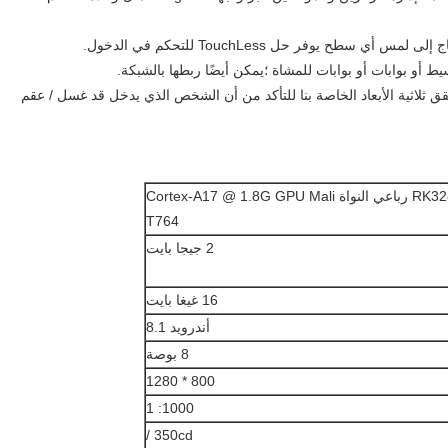
 يوفر حل TouchLess للتحكم في الدخول.
 أو بوابات أو بوابات للمشاة ؛يمكن أيضًا ربطها بالشبكة.
ق ثلاثية الأبعاد الخاصة بنا للتأكد من أن الشخص الذي يدخل قد غسل / عقم
RK3288 رباعي النواة Cortex-A17 @ 1.8G GPU Mali
T764
2 جيجا بايت
16 غيغا بايت
أندرويد 8.1
8 بوصة
800 * 1280
1000: 1
350cd /