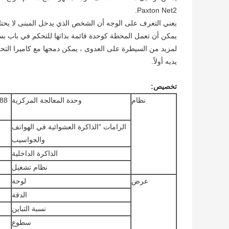
Paxton Net2.
يعني التعرف على الوجه أن الشخص الذي يدخل المبنى لا يحتاج إلى لمس أي سطح
يمكن أن تعمل المحطة كوحدة قائمة بذاتها للتحكم في باب بسيط
لمزيد من السيطرة على العدوى ، يمكن دمجها مع كاميرا التحق
يديه أولاً.
تخصيص:
نظام
وحدة المعالجة المركزية
الرامات "الذاكرة العشوائية في الهواتف
والحواسيب
الذاكرة الداخلية
نظام تشغيل
عرض
لوحة
الدقة
نسبة التباين
سطوع