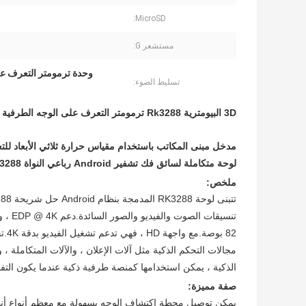
MicroSD:
مستشعر G:
وحدة ترمومتر التعرف على ال
تسليط الضوء:
3D البيومترية Rk3288 ترمومتر التعرف على الوجه الطرفية لمبنى المكاتب
مدخل مبنى المكاتب باستخدام مقياس حرارة ثلاثي الأبعاد للتعرف على الوجه Rk3288
لوحة متكاملة لسائق فك تشفير Android رباعي النواة RK3288
ملخص:
82 
الذكية ، يمكن استخدامها كمنصة طرفية ذكية عندما يكون التفا
صفة مميزة: