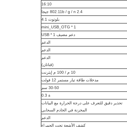
16:10
802.11b / g / n 2.4 جيجا
بلوتوث 4.1
mini_USB_OTG * 1
دعم مضيف USB * 1
الدعم
الدعم
الدعم
(قناتان)
10 م / 100 م إيثرنت
مدخلات طاقة تيار مستمر 12 فولت
30-50 سم
± 0.3
تحذير دقيق للتعرف على درجة الحرارة مع البيانات
المخزنة في الخادم السحابي
الدعم
كشف الأشعة تحت الحمراء