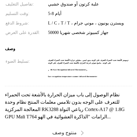
علبة كرتون أو صندوق خشبي
تفاصيل التغليف:
5-8 أيام
وقت التسليم:
L / C ، T / T ، ويسترن يونيون ، موني جرام
شروط الدفع:
50000 جهاز كمبيوتر شخصى شهريا
القدرة على العرض:
وصف
تسليط الضوء:
ترمومتر الأشعة تحت الحمراء للتعرف على الوجه بدون لمس ، مقياس حرارة الأشعة تحت الحمراء للتعرف
على الوجه ، ماسح ضوئي لدرجة الحرارة بالأشعة تحت الحمراء للتعرف على الوجه
,
,
IR Face Recognition Infrared Thermometer
face recognition temperature scanner infrared thermometer
نظام الوصول إلى باب ميزان الحرارة بالأشعة تحت الحمراء
للتعرف على الوجه بدون تلامس معلمات المنتج نظام وحدة
المعالجة المركزية RK3288 رباعي النواة Cortex-A17 @ 1.8G
GPU Mali T764 الرامات "الذاكرة العشوائية في الهو...
منتوج وصف