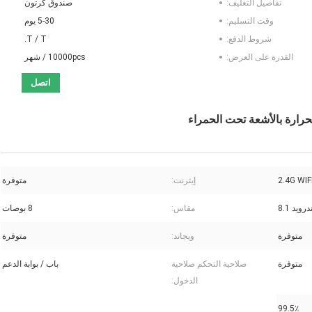
تفاصيل التغليف:
صندوق كرتون
وقت التسليم:
5-30 يوم
شروط الدفع:
T / T.
القدرة على العرض:
10000pcs / شهر
اتصل
2.4G WIF
إيثرنت:
متوفرة
درويد 8.1
مقاس:
8 بوصات
متوفرة
ويجاند:
متوفرة
متوفرة
صلاحية التحكم صلاحية
باب / بوابة الدعم
الدخول:
99.5٪