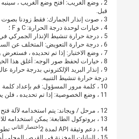
2 ، وضع الغريب: افتح وضع الغريب ، سينب
قبل.
3 ، صوت إنذار الجمارك: فقط زودنا بصوت التنبيه الذي تريده ؛
4 ، خيارات لوحدة درجة الحرارة: C و F ؛
5 ، درجة حرارة تنشيط الإنذار الجمركي في الجهاز: مثل 37.5 ℃ ، 37.7 ℃ إلخ. كل ما تريد إعداده.
6 ، درجة حرارة التعويض: المتخلف عن السداد 0. يمكن للمستخدمين إعداده.
7 ، وضع الاختبار: إذا تم تحديده ، فستعرض واجهة المستخدم للمسح البيانات التفصيلية.
8 ، خيارات لحفظ صور الوجه: أغلق هذا الخيار مرة واحدة يريد حماية خصوصيتها.
9 ، إنذار البريد الإلكتروني بدرجة حرارة
درجة حرارة تنشيط التنبيه.
10 ، كلمة مرور المسؤول: قم بإعداد كلمة المرور لـ "إعداد" تطبيق التعرف على الوجوه.
11 ، وضع الخصوصية: إذا تم تحديده ، فلن يظهر الاسم المحدد وبيانات درجة الحرارة وما إلى ذلك.
12 ، مرحل / ويجاند: يتم استخدامه لآلة فتح الباب والبوابة ،
13 ، بروتوكول الطابعة: يمكن استخدامه للاتصال بطابعة USB.
اختصار الثاني
14 ، دعم وثيقة API لمدة 2
تطوي
15 ، البيانات المخزنة في القرص المحلي أو الخادم السحابي ،