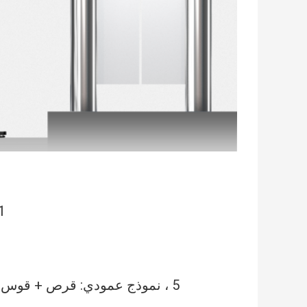
1 ، طراز الجهاز اللوحي: VESA متاح على ال
5 ، نموذج عمودي: قرص + قوس دعم عمودي ؛ (خاصة لسيناريوهات استخدام آلة البوابة)