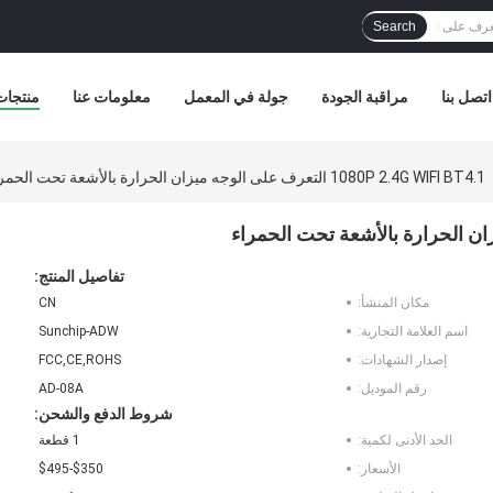
Search
اتصل بنا
مراقبة الجودة
جولة في المعمل
معلومات عنا
منتجات
1080P 2.4G WIFI BT4.1 التعرف على الوجه ميزان الحرارة بالأشعة تحت الحمراء
تفاصيل المنتج:
مكان المنشأ:
CN
اسم العلامة التجارية:
Sunchip-ADW
إصدار الشهادات:
FCC,CE,ROHS
رقم الموديل:
AD-08A
شروط الدفع والشحن:
الحد الأدنى لكمية:
1 قطعة
الأسعار:
$350-$495