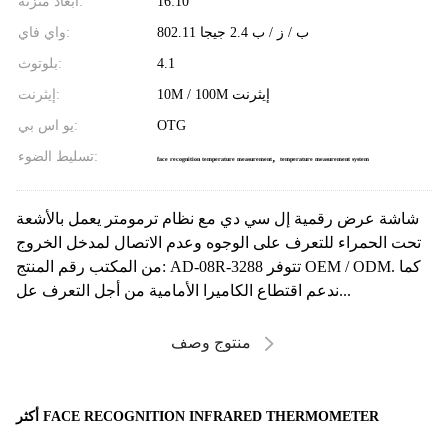
16:10
ابعاد متزنة:
802.11 ب / ز / ب 2.4 جيجا
واي فاي:
4.1
بلوتوث:
10M / 100M إيثرنت
إيثرنت:
OTG
يو اس بي:
,
تسليط الضوء:
face recognition temperature measurement
temperature measurement system
شاشة عرض رقمية إل سي دي مع نظام ترمومتر يعمل بالأشعة
تحت الحمراء للتعرف على الوجوه وعدم الاتصال لمدخل الخروج
من المكتب رقم المنتج: AD-08R-3288 تتوفر OEM / ODM. كما
ندعم اقتطاع الكاميرا الأمامية من أجل التعرف عل...
منتوج وصف
أكثر FACE RECOGNITION INFRARED THERMOMETER