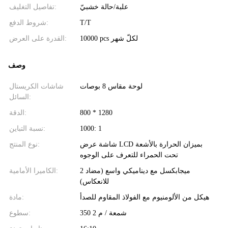
علبة/حالة خشبيّ
تفاصيل التغليف:
T/T
شروط الدفع:
10000 pcs لكلّ شهر
القدرة على العرض:
وصف
لوحة مقاس 8 بوصات
شاشات الكريستال
السائل:
800 * 1280
الدقة:
1000: 1
نسبة التباين:
شاشة عرض LCD بميزان الحرارة بالأشعة
نوع المنتج:
تحت الحمراء للتعرف على الوجوه
2 ميجابكسل مع ديناميكي واسع (مضاد
الكاميرا الأمامية:
للانعكاس)
هيكل من الألومنيوم مع الفولاذ المقاوم للصدأ
مادة:
350 شمعة / م 2
سطوع: