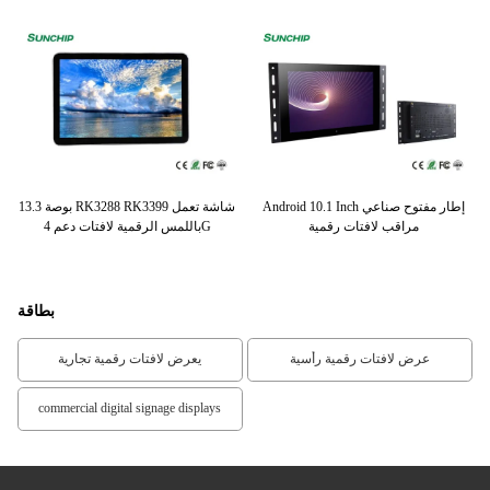
Android 10.1 Inch إطار مفتوح صناعي
13.3 بوصة RK3288 RK3399 شاشة تعمل
er
ل
مراقب لافتات رقمية
باللمس الرقمية لافتات دعم 4G
بطاقة
عرض لافتات رقمية رأسية
يعرض لافتات رقمية تجارية
commercial digital signage displays