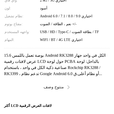
2.4G / 5G اختياري
واي فاي:
أسود
لون:
Android 6.0 / 7.1 / 8.0 / 9.0 اختياري
نظام تشغيل:
نعم ، الطاقة / الصوت +/-
مفتاح بوتوم:
USB / HD / Type-C / بطاقة الصوت / TF
واجهه المستخدم:
WIFI / BT / 4G LTE اختياري
المهام:
15.6 بوصة تعمل باللمس Android RK3288 الكل في واحد جهاز
عرض لافتات رقمية LCD حول لوحة PCBA بالداخل: لوحة
صناعية ذكية الكل في واحد ، باستخدام Rockchip RK3288 /
RK3399 ، تدعم نظام Google Android 6.0 أو نظام أعلى.ق...
منتوج وصف
أكثر LCD لافتات العرض الرقمية