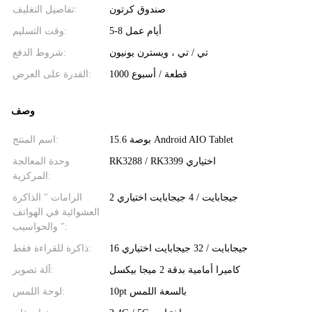
صندوق كرتون
تفاصيل التغليف:
5-8 أيام عمل
وقت التسليم:
تي / تي ، ويسترن يونيون
شروط الدفع:
1000 قطعة / أسبوع
القدرة على العرض:
وصف
15.6 بوصة Android AIO Tablet
اسم المنتج:
RK3288 / RK3399 اختياري
وحدة المعالجة
المركزية:
2 جيجابايت / 4 جيجابايت اختياري
الرامات " الذاكرة
العشوائية في الهواتف
والحواسيب ":
16 جيجابايت / 32 جيجابايت اختياري
ذاكرة للقراءة فقط:
كاميرا أمامية بدقة 2 ميجا بيكسل
آلة تصوير:
10pt بالسعة اللمس
لوحة اللمس: