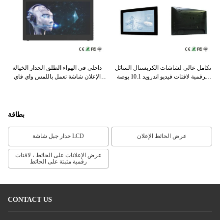
 Lcd رقمي
تكامل عالى لشاشات الكريستال السائل
داخلي في الهواء الطلق الجدار الخيالة
WI
الرقمية لافتات فيديو اندرويد 10.1 بوصة
الإعلان شاشة تعمل باللمس واي فاي
ال
POE 4G LTE اختياري
لمشروع محطة الحافلات
بطاقة
عرض الحائط الإعلان
جدار جبل شاشة LCD
عرض الإعلانات على الحائط ، لافتات
رقمية مثبتة على الحائط
CONTACT US