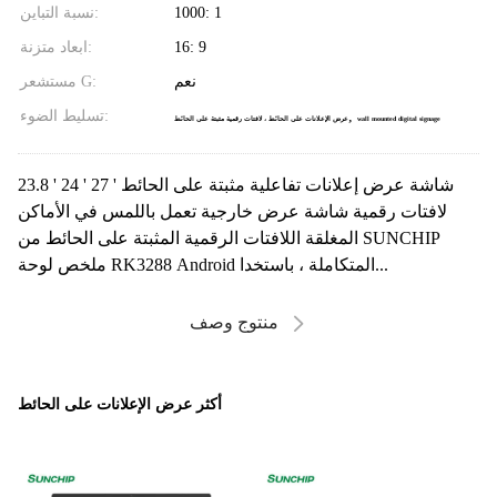
1000: 1
نسبة التباين:
16: 9
ابعاد متزنة:
نعم
مستشعر G:
,
تسليط الضوء:
wall mounted digital signage
عرض الإعلانات على الحائط ، لافتات رقمية مثبتة على الحائط
23.8 ' 24 ' 27 ' شاشة عرض إعلانات تفاعلية مثبتة على الحائط
لافتات رقمية شاشة عرض خارجية تعمل باللمس في الأماكن
المغلقة اللافتات الرقمية المثبتة على الحائط من SUNCHIP
ملخص لوحة RK3288 Android المتكاملة ، باستخدا...
منتوج وصف
أكثر عرض الإعلانات على الحائط