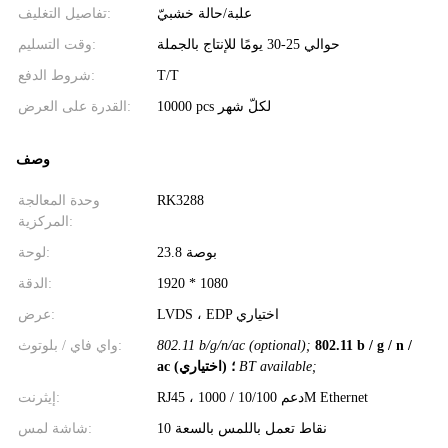
علبة/حالة خشبيّ
تفاصيل التغليف:
حوالي 25-30 يومًا للإنتاج بالجملة
وقت التسليم:
T/T
شروط الدفع:
10000 pcs لكلّ شهر
القدرة على العرض:
وصف
RK3288
وحدة المعالجة
المركزية:
23.8 بوصة
لوحة:
1920 * 1080
الدقة:
LVDS ، EDP اختياري
عرض:
802.11 b / g / n /
802.11 b/g/n/ac (optional);
واي فاي / بلوتوث:
BT available;
ac (اختياري) ؛
RJ45 ، دعم 10/100 / 1000M Ethernet
إيثرنت:
10 نقاط تعمل باللمس بالسعة
شاشة لمس: