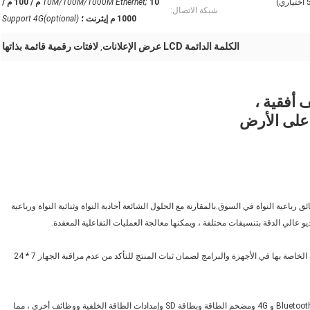
10M/100M/1000M Ethernet;
10 م / 100 م /
شبكة الاتصال:
1000 م إيثرنت ؛
Support 4G(optional)
الكلمة الدائمة LCD عرض الإعلانات
لافتات رقمية قائمة بذاتها
,
 على الأرض
 حل رباعي النواة A17 وهو أحد أقوى الرقائق رباعية النواة في السوق.بالمقارنة مع الحلول الشائعة أحادية النواة وثنائية النواة ورباعية
ديو عالي الدقة بتنسيقات مختلفة ، ويمكنها معالجة العمليات التفاعلية المعقدة.
ثبات عالي: لوحة RK3288 Android المدمجة ، تضيف التكنولوجيا الفريدة الخاصة بها في الأجهزة والبرامج لضمان ثبات المنتج للتأكد من عدم مراقبة الجهاز 7 * 24
تكامل عالي: لوحة RK3288 Android المدمجة تدمج Ethernet و WIFI و Bluetooth و 4G ومضخم الطاقة وبطاقة SD وإمدادات الطاقة الخلفية ووظائف أخرى ، مما