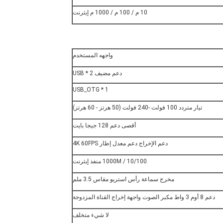
10 م / 100 م / 1000 م إيثرنت
واجهه المستخدم
دعم مضيف USB * 2
USB_OTG * 1
تيار متردد 100 فولت -240 فولت (50 هرتز - 60 هرتز)
أقصى دعم 128 جيجا بايت
دعم الإخراج دعم معدل إطار 4K 60FPS
10/100 / 1000M منفذ إيثرنت
مخرج سماعة رأس استريو مقاس 3.5 ملم
دعم 8 أوم 3 واط مكبر الصوت واجهة إخراج القناة المزدوجة
لا شيء متخلف