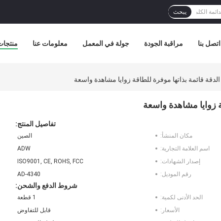
يبحث
اتصل بنا
مراقبة الجودة
جولة في المعمل
معلومات عنا
منتجات
تفاصيل المنتج:
مكان المنشأ:
الصين
اسم العلامة التجارية:
ADW
إصدار الشهادات:
ISO9001, CE, ROHS, FCC
رقم الموديل:
AD-4340
شروط الدفع والشحن:
الحد الأدنى لكمية:
1 قطعة
الأسعار:
قابل للتفاوض