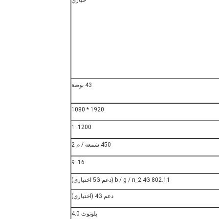
خياري
43 بوصة
1920 * 1080
1200: 1
450 شمعة / م 2
16: 9
802.11 b / g / n_2.4G (دعم 5G اختياري)
دعم 4G (اختياري)
بلوتوث 4.0