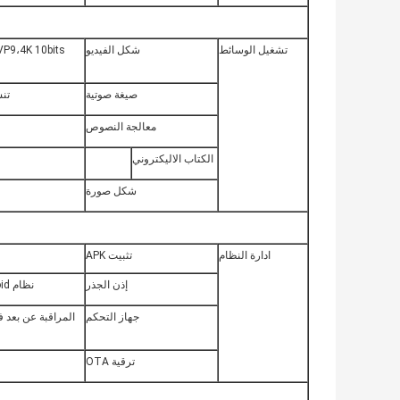
تشغيل الوسائط
شكل الفيديو
VP9،4K 10bits
صيغة صوتية
تنسيق  M4A ، 3GPP
معالجة النصوص
الكتاب الاليكتروني
شكل صورة
ادارة النظام
تثبيت APK
إذن الجذر
نظام Android الأصلي ، أذونات الجذر المفتوحة ، تطوير تخصيص المنتج
جهاز التحكم
ترقية OTA