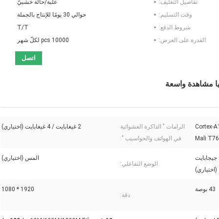
تفاصيل التغليف:
علبة/حالة خشبيّ
وقت التسليم:
حوالي 30 يومًا للإنتاج بالجملة
شروط الدفع:
T/T
القدرة على العرض:
10000 pcs لكلّ شهر
اتصل
Cortex-A17@1.8G
الرامات " الذاكرة العشوائية
2 غيغابايت / 4 غيغابايت (اختياري)
Mali T7
في الهواتف والحواسيب ":
8 جيجابايت / 16 جيجابايت / 32 جيجابايت
المس (اختياري)
الوضع التفاعلي:
(اختياري)
43 بوصة
1920 * 1080
دقة: