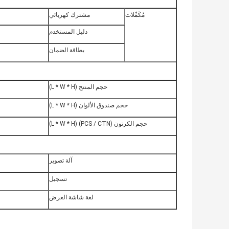
مُكَمِّلات
مشترك كهربائي
دليل المستخدم
بطاقة الضمان
حجم المنتج (L * W * H)
حجم صندوق الألوان (L * W * H)
حجم الكرتون (PCS / CTN) (L * W * H)
آلة تصوير
تسجيل
لغة شاشة العرض