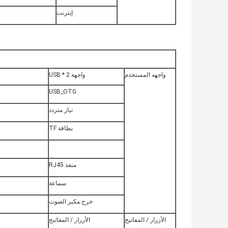
إيثرنت
واجهه المستخدم
واجهة USB * 2
USB_OTG
تيار متردد
بطاقة TF
منفذ RJ45
سماعة
خرج مكبر الصوت
الأزرار / المفاتيح
الأزرار / المفاتيح