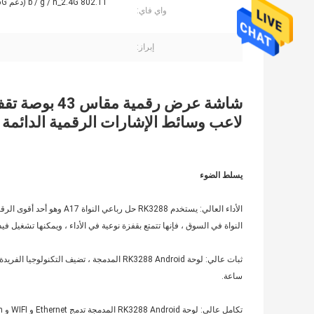
802.11 b / g / n_2.4G (دعم 5G اختياري)
واي فاي:
إبراز:
شاشة عرض رقمية مقاس 43 بوصة تقف أفقية ،
لاعب وسائط الإشارات الرقمية الدائمة
يسلط الضوء
الأداء العالي: يستخدم RK3288
النواة في السوق ، فإنها تتمتع بقفزة نوعية في الأداء ، ويمكنها تشغيل في
ساعة.