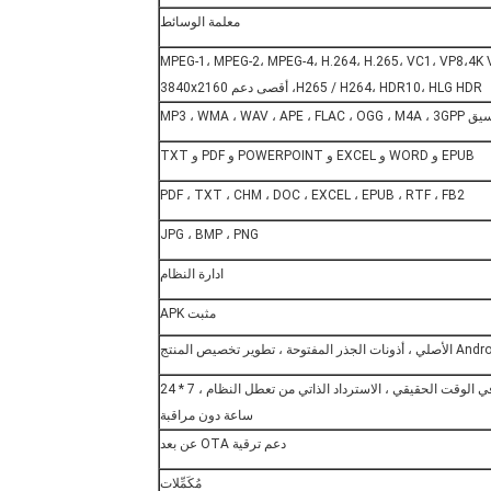
معلمة الوسائط
MPEG-1، MPEG-2، MPEG-4، H.264، H.265، VC1، VP8،4K 
H265 / H264، HDR10، HLG HDR، أقصى دعم 3840x2160
MP3 ، WMA ، WAV ، APE ، FLAC ، OGG ،
EPUB و WORD و EXCEL و POWERPOINT و PDF و TXT
PDF ، TXT ، CHM ، DOC ، EXCEL ، EPUB ، RTF ، FB2
JPG ، BMP ، PNG
ادارة النظام
مثبت APK
المراقبة عن بعد في الوقت الحقيقي ، الاسترداد الذاتي من تعطل النظام ، 7 * 24
ساعة دون مراقبة
دعم ترقية OTA عن بعد
مُكَمِّلات