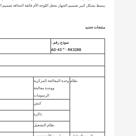
يبسط بشكل كبير تصميم الجهاز.تجعل اللوحة الأم فائقة النحافة تصميم الجه
منتجات
تحديد
نموذج رقم.:
AD-43 '' - RK3288
نظام
وحدة المعالجة المركزية
ووحدة معالجة
الرسومات
كبش
ذاكرة
نظام التشغيل