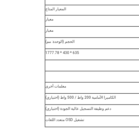
المعيار المتاح
معيار
معيار
الحجم (الوحدة: مم)
635 * 430 * 1777.78
معلمات أخرى
الكاميرا الأمامية 200 واط / 500 واط (اختياري)
دعم وظيفة التسجيل عالية الجودة (اختياري)
تشغيل OSD متعدد اللغات