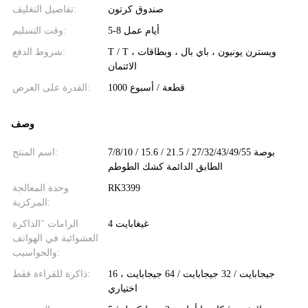
صندوق كرتون
تفاصيل التغليف:
5-8 أيام عمل
وقت التسليم:
T / T ، ويسترن يونيون ، باي بال ، وبطاقات
شروط الدفع:
الائتمان
1000 قطعة / أسبوع
القدرة على العرض:
وصف
7/8/10 / 15.6 / 21.5 / 27/32/43/49/55 بوصة
اسم المنتج:
الطابق الدائمة كشك الطوطم
RK3399
وحدة المعالجة
المركزية:
4 غيغابايت
الرامات "الذاكرة
العشوائية في الهواتف
والحواسيب:
16 جيجابايت / 32 جيجابايت / 64 جيجابايت ،
ذاكرة للقراءة فقط:
اختياري