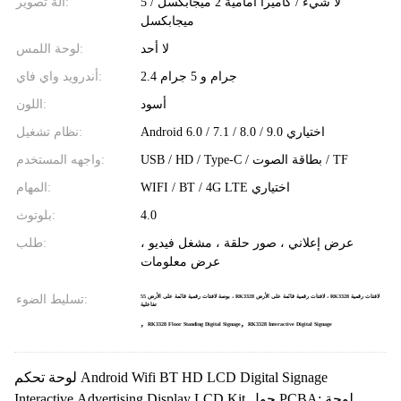
لا شيء / كاميرا أمامية 2 ميجابكسل / 5
الة تصوير:
ميجابكسل
لا أحد
لوحة اللمس:
2.4 جرام و 5 جرام
أندرويد واي فاي:
أسود
اللون:
Android 6.0 / 7.1 / 8.0 / 9.0 اختياري
نظام تشغيل:
USB / HD / Type-C / بطاقة الصوت / TF
واجهه المستخدم:
WIFI / BT / 4G LTE اختياري
المهام:
4.0
بلوتوث:
عرض إعلاني ، صور حلقة ، مشغل فيديو ،
طلب:
عرض معلومات
تسليط الضوء:
55 بوصة لافتات رقمية قائمة على الأرض ، RK3328 لافتات رقمية قائمة على الأرض ، RK3328 لافتات رقمية
تفاعلية
,
,
RK3328 Floor Standing Digital Signage
RK3328 Interactive Digital Signage
لوحة تحكم Android Wifi BT HD LCD Digital Signage
Interactive Advertising Display LCD Kit حول PCBA: لوحة