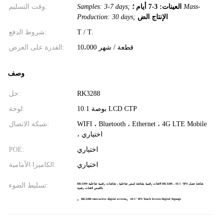
Mass-
العينات: 3-7 أيام ؛
Samples: 3-7 days;
وقت التسليم:
الإنتاج الض
Production: 30 days;
T / T.
شروط الدفع:
10،000 قطعة / شهر
القدرة على العرض:
وصف
RK3288
حل:
10.1 بوصة LCD CTP
لوحة:
WIFI ، Bluetooth ، Ethernet ، 4G LTE Mobile
شبكة الاتصال:
، اختياري
اختياري
POE:
اختياري
الكاميرا الأمامية:
تسليط الضوء:
RK3399 لافتات رقمية بشاشة لمس تفاعلية ، شاشات رقمية تفاعلية RK3288 ، 10.1 "IPS شاشة تعمل
باللمس لافتات رقمية
,
,
RK3288 interactive digital screens
10.1" IPS Touch Screen Digital Signage