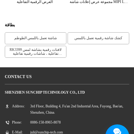
مجموعة عرض إعلانات شاشة MIPI LCD
العرض الرقمية التفاعلية
مقاس 7 بوصة
بطاقة
كشك شاشة رقمية تعمل باللمس
شاشة تعمل باللمس الطوطم
RK3399 لافتات رقمية بشاشة لمس
تفاعلية ، شاشات رقمية تفاعلية
RK3288 ، 10.1 "IPS شاشة تعمل
باللمس لافتات رقمية
CONTACT US
SHENZHEN SUNCHIP TECHNOLOGY CO., LTD
Address:
3rd Floor, Building 4, Fu'an 2nd Industrial Area, Fuyong, Bao'an,
Shenzhen, China.
Phone:
0086-158-8965-8078
E-Mail:
juli@sunchip-tech.com