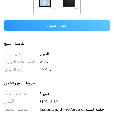
إتصال ممون
تفاصيل المنتج
الصين
مكان المنشأ:
ADW
اسم العلامة التجارية:
م -1040
رقم الموديل:
شروط الدفع والشحن
5 قطع
الحد الأدنى لكمية:
$100 - $160
الأسعار:
حقيبة خشبية؛
Wooden case;
كرتون؛
Carton;
تفاصيل التغليف: