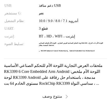
دعم منافذ USB
USB:
نعم
مستشعر G:
أندرويد 7.1 / 8.0 / 9.0 / 10.0
نظام التشغيل:
3 قطع
UART:
BT ، HD ، WIFI ، إيثرنت
إنترنت:
تسليط الضوء:
لوحة التحكم الصناعية للعرض التجاري ، اللوحة الأم للتحكم الصناعي RK3399 ، اللوحة الأم ذات الذراع
المضمنة بنظام Android
,
,
RK3399 Industrial Control Motherboard
Android Embedded Arm Motherboard
ملحقات العرض التجارية اللوحة الأم للتحكم الصناعي الأساسية
RK3399 6 Core Embedded Arm Android اللوحة الأم ملخص:
لوحة RK3399 Android مدمجة ، باستخدام حل رقاقة على
مستوى الخادم 64 بت RockChip RK3399 سداسي النواة ، ...
منتوج وصف