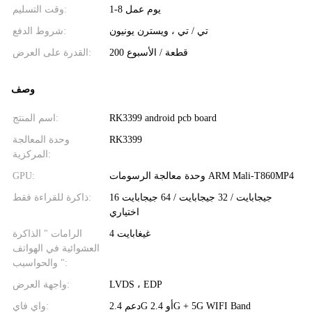
1-8 يوم عمل
وقت التسليم:
تي / تي ، ويسترن يونيون
شروط الدفع:
200 قطعة / الأسبوع
القدرة على العرض:
وصف
RK3399 android pcb board
اسم المنتج:
RK3399
وحدة المعالجة
المركزية:
وحدة معالجة الرسومات ARM Mali-T860MP4
GPU:
16 جيجابايت / 32 جيجابايت / 64 جيجابايت
ذاكرة للقراءة فقط:
اختياري
4 غيغابايت
الرامات " الذاكرة
العشوائية في الهواتف
والحواسيب ":
LVDS ، EDP
واجهة العرض:
دعم 2.4G أو 2.4G + 5G WIFI Band
واي فاي: