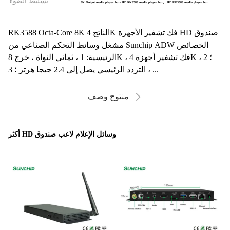
,
تسليط الضوء:
8K Output media player box، HD RK3588 media player box
HD RK3588 media player box
RK3588 Octa-Core 8K الناتج 4K فك تشفير الأجهزة HD صندوق
مشغل وسائط التحكم الصناعي من Sunchip ADW الخصائص
الرئيسية: 1 ، ثماني النواة ، خرج 8K ، فك تشفير أجهزة 4K ؛ 2 ،
التردد الرئيسي يصل إلى 2.4 جيجا هرتز ؛ 3 ، ...
منتوج وصف
أكثر HD وسائل الإعلام لاعب صندوق