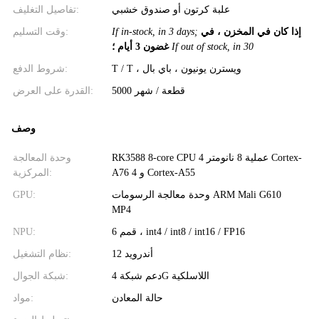
علبة كرتون أو صندوق خشبي
تفاصيل التغليف:
إذا كان في المخزن ، في
If in-stock, in 3 days;
وقت التسليم:
If out of stock, in 30
غضون 3 أيام ؛
T / T ، ويسترن يونيون ، باي بال
شروط الدفع:
5000 قطعة / شهر
القدرة على العرض:
وصف
RK3588 8-core CPU عملية 8 نانومتر 4 Cortex-
وحدة المعالجة
A76 و 4 Cortex-A55
المركزية:
وحدة معالجة الرسومات ARM Mali G610
GPU:
MP4
6 قمم ، int4 / int8 / int16 / FP16
NPU:
أندرويد 12
نظام التشغيل:
دعم شبكة 4G اللاسلكية
شبكة الجوال:
حالة المعادن
مواد: