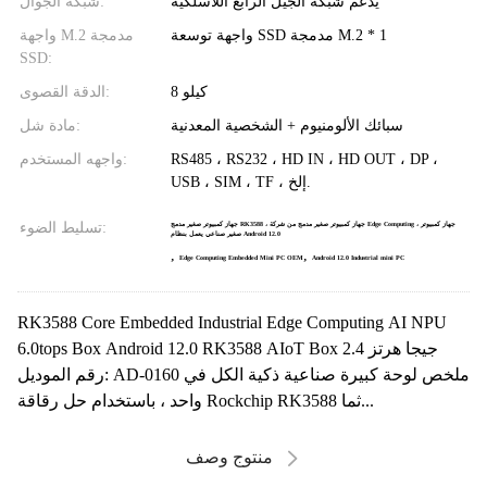
يدعم شبكة الجيل الرابع اللاسلكية
شبكة الجوال:
واجهة توسعة SSD مدمجة M.2 * 1
واجهة M.2 مدمجة
SSD:
8 كيلو
الدقة القصوى:
سبائك الألومنيوم + الشخصية المعدنية
مادة شل:
RS485 ، RS232 ، HD IN ، HD OUT ، DP ،
واجهه المستخدم:
USB ، SIM ، TF ، إلخ.
تسليط الضوء:
جهاز كمبيوتر صغير مدمج RK3588 ، جهاز كمبيوتر صغير مدمج من شركة Edge Computing ، جهاز كمبيوتر
صغير صناعي يعمل بنظام Android 12.0
,
,
Edge Computing Embedded Mini PC OEM
Android 12.0 Industrial mini PC
RK3588 Core Embedded Industrial Edge Computing AI NPU
6.0tops Box Android 12.0 RK3588 AIoT Box 2.4 جيجا هرتز
رقم الموديل: AD-0160 ملخص لوحة كبيرة صناعية ذكية الكل في
واحد ، باستخدام حل رقاقة Rockchip RK3588 ثما...
منتوج وصف