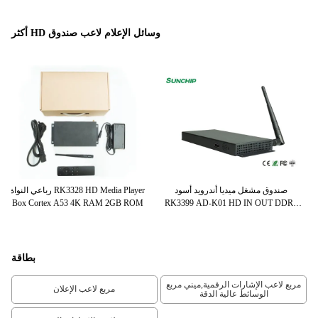
أكثر HD وسائل الإعلام لاعب صندوق
1000M Ethernet HD Media Player Box
الإشارات الرقمية RAM ROM RJ45
R3
Interface Android Media Player Box
4k Advertising Machine Player
بطاقة
مربع لاعب الإشارات الرقمية,ميني مربع
مربع لاعب الإعلان
الوسائط عالية الدقة