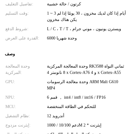
كرتون / حالة خشبية
تفاصيل التغليف:
1 ~ 3 أيام إذا كان لديك مخزون ، 30 يومًا إذا لم
وقت التسليم:
يكن هناك مخزون
L / C ، T / T ، ويسترن يونيون ، موني جرام
شروط الدفع:
6000 وحدة شهريا
القدرة على العرض:
وصف
وحدة المعالجة المركزية RK3588 ثماني النواة
وحدة المعالجة
8 نانومتر 4 x Cortex-A76 و 4 x Cortex-A55
المركزية:
وحدة معالجة الرسومات ARM Mali G610
GPU:
MP4
6 قمم ， int4 / int8 / int16 / FP16
NPU:
للتحكم في الطاقة المنخفضة
MCU:
أندرويد 12
نظام التشغيل:
دعم 10/100 / 1000M إيثرنت * 2
إيثرنت مزدوج: