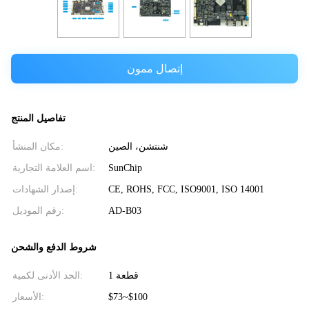
إتصال ممون
تفاصيل المنتج
شنتشن، الصين
مكان المنشأ:
SunChip
اسم العلامة التجارية:
CE, ROHS, FCC, ISO9001, ISO 14001
إصدار الشهادات:
AD-B03
رقم الموديل:
شروط الدفع والشحن
1 قطعة
الحد الأدنى لكمية:
$73~$100
الأسعار: