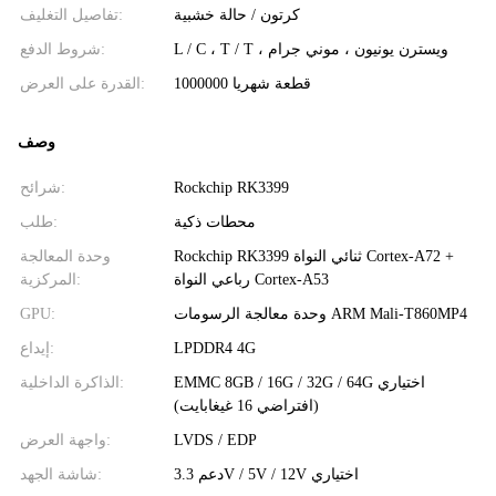
كرتون / حالة خشبية
تفاصيل التغليف:
L / C ، T / T ، ويسترن يونيون ، موني جرام
شروط الدفع:
1000000 قطعة شهريا
القدرة على العرض:
وصف
Rockchip RK3399
شرائح:
محطات ذكية
طلب:
Rockchip RK3399 ثنائي النواة Cortex-A72 +
وحدة المعالجة
رباعي النواة Cortex-A53
المركزية:
وحدة معالجة الرسومات ARM Mali-T860MP4
GPU:
LPDDR4 4G
إيداع:
EMMC 8GB / 16G / 32G / 64G اختياري
الذاكرة الداخلية:
(افتراضي 16 غيغابايت)
LVDS / EDP
واجهة العرض:
دعم 3.3V / 5V / 12V اختياري
شاشة الجهد: