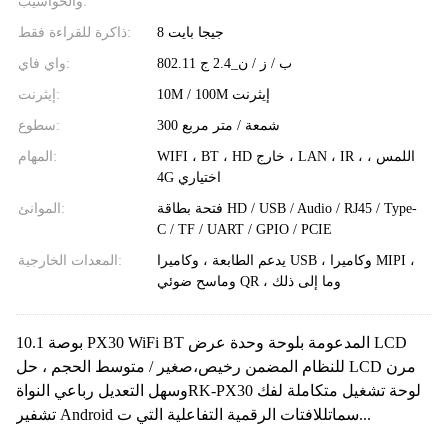
والحواسيب:
8 جيجا بايت
ذاكرة للقراءة فقط:
802.11 ب / ز / ن_2.4 ج
واي فاي:
10M / 100M إيثرنت
إيثرنت:
300 شمعة / متر مربع
سطوع:
WIFI ، BT ، HD خارج ، LAN ، IR ، اللمس ،
المهام:
4G اختياري
فتحة بطاقة HD / USB / Audio / RJ45 / Type-
الموانئ:
C / TF / UART / GPIO / PCIE
يدعم الطابعة ، وكاميرا USB ، وكاميرا MIPI ،
المعدات الخارجية:
وماسح ضوئي QR ، وما إلى ذلك
10.1 بوصة PX30 WiFi BT المدعومة بلوحة وحدة عرض LCD
للنظام المضمن رخيص،صغير / متوسط ​​الحجم ، حل LCD مرن
وسهل التعديل رباعي النواةRK-PX30 لوحة تشغيل متكاملة لفك
تشفير Android سماتللافتات الرقمية التفاعلية التي ت...