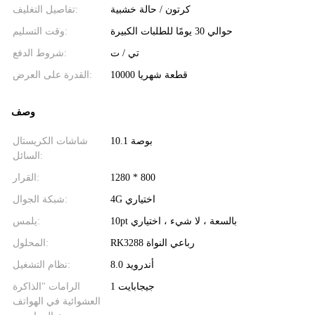
كرتون / حالة خشبية
تفاصيل التغليف:
حوالي 30 يومًا للطلبات الكبيرة
وقت التسليم:
تي / ت
شروط الدفع:
10000 قطعة شهريا
القدرة على العرض:
وصف
10.1 بوصة
شاشات الكريستال
السائل:
1280 * 800
القرار:
4G اختياري
شبكة الجوال:
10pt بالسعة ، لا شيء ، اختياري
يلمس:
RK3288 رباعي النواة
المحلول:
أندرويد 8.0
نظام التشغيل:
1 جيجابايت
الرامات "الذاكرة
العشوائية في الهواتف