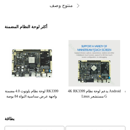
منتوج وصف
أكثر لوحة النظام المضمنة
RK
التوافق الجيد لوحة النظام المدمجة ،
ستة النواة RK3399 الصناعية واجهة I2C
W
اللوحة الأم المخصصة مع 4G LTE
اللوحة الأم Android 7.0
بطاقة