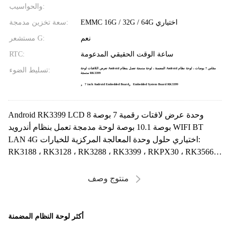
والحواسيب:
EMMC 16G / 32G / 64G اختياري
سعة تخزين مدمجة:
نعم
مستشعر G:
ساعة الوقت الحقيقي المدعومة
RTC:
تسليط الضوء:
تعرض اللافتات لوحة Android المضمنة ، لوحة مدمجة تعمل بنظام Android مقاس 7 بوصات ، لوحة نظام
مدمجة RK3399
,
,
7 inch Android Embedded Board
Embedded System Board RK3399
Android RK3399 LCD وحدة عرض لافتات رقمية 7 بوصة 8
بوصة 10.1 بوصة لوحة مدمجة تعمل بنظام أندرويد WIFI BT
LAN 4G اختياري حلول وحدة المعالجة المركزية للخيارات:
RK3188 ، RK3128 ، RK3288 ، RK3399 ، RKPX30 ، RK3566 ،
...
منتوج وصف
أكثر لوحة النظام المضمنة