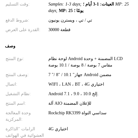
MP: 25
العينات: 1-3 أيام ؛
Samples: 1-3 days;
وقت التسليم:
MP: 25 يومًا ؛
days;
تي / تي ، ويسترن يونيون
شروط الدفع:
30000 قطعة
القدرة على العرض:
وصف
لوحة نظام Android المضمنة + وحدة LCD
نوع المنتج:
مقاس 7 بوصة / 8 بوصة / 10.1 بوصة
7 "/ 8" / 10.1 "جهاز Android مضمن
وصف المنتج:
WIFI ، LAN ، BT ، 4G اختياري
اتصال:
Android 7.1 ، 9.0 ، 10.0 إلخ.
نظام التشغيل:
آلة AIO للإعلان المضمنة
اسم المنتج:
Rockchip RK3399 سداسي النواة
وحدة المعالجة
المركزية:
4G اختياري
الرامات "الذاكرة
العشوائية في الهواتف