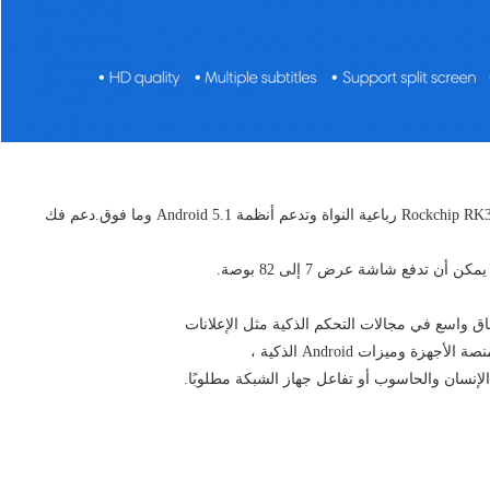
تتبنى لوحة RK3288 المدمجة بنظام Android حل شريحة Rockchip RK3288 رباعية النواة وتدعم أنظمة Android 5.1 وما فوق.دعم فك
اق واسع في مجالات التحكم الذكية مثل الإعلانات
 وميزات Android الذكية ،
إنسان والحاسوب أو تفاعل جهاز الشبكة مطلوبًا.