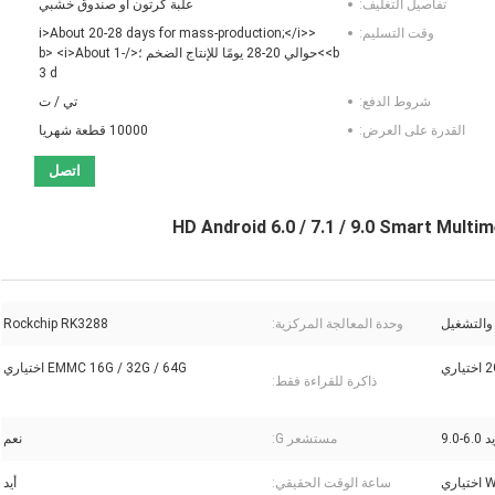
تفاصيل التغليف:
علبة كرتون أو صندوق خشبي
وقت التسليم:
<i>About 20-28 days for mass-production;</i>
<b>حوالي 20-28 يومًا للإنتاج الضخم ؛</b> <i>About 1-
3 d
شروط الدفع:
تي / ت
القدرة على العرض:
10000 قطعة شهريا
اتصل
والتشغيل
وحدة المعالجة المركزية:
Rockchip RK3288
اري
EMMC 16G / 32G / 64G اختياري
ذاكرة للقراءة فقط:
6-9.0
مستشعر G:
نعم
ري
ساعة الوقت الحقيقي:
أيد