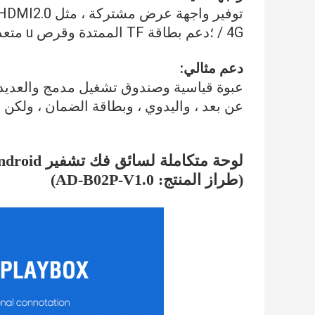
/ 4G ؛دعم بطاقة TF الممتدة وقرص u متعدد.
دعم مثالي:
عن بعد ، واليدوي ، وبطاقة الضمان ، ولكن أيضًا دونجل 3G 
لوحة متكاملة لسائق فك تشفير Android رباعي النواة RK3288
(طراز المنتج: AD-B02P-V1.0)