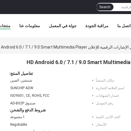
Search
اتصل بنا
مراقبة الجودة
جولة في المعمل
معلومات عنا
منتجات
إعلان HD Android 6.0 / 7.1 / 9.0 Smart Multimedia Player
تفاصيل المنتج:
مكان المنشأ:
شنتشن، الصين
اسم العلامة التجارية:
SUNCHIP ADW
إصدار الشهادات:
ISO9001, CE, ROHS, FCC
رقم الموديل:
صندوق AD-B02P
شروط الدفع والشحن:
الحد الأدنى لكمية:
1 مجموعة
الأسعار:
Negotiable