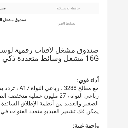
حافظة بلاستيكية:
صندو
صندوق مشغل اللا
تسليط الضوء:
16G مشغل وسائط متعددة ذكي صندوق WIFI صندوق معدني
أداء قوي:
رباعي النواة ، 27 مليون عملية م
الصغير والعديد من أنظمة الإطلاق السائدة 
يمكن فك تشفير الفيديو متعدد القنوات في 
واجهة غنية: