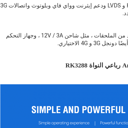
توفير واجهة عرض مشتركة ، مثل HDMI2.0 و LVDS ودعم إيثرنت وواي فاي وبلوتوث واتصالات 3G
عبوة قياسية وصندوق تشغيل مدمج والعديد من الملحقات ، مثل شاحن 12V / 3A ، وجهاز التحكم
و 4G الاختياري.