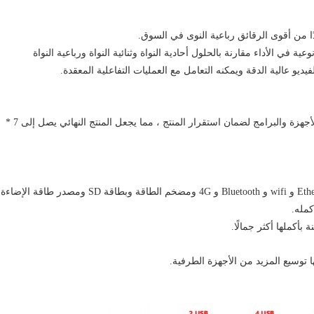
 الشريحة بقفزة نوعية في الأداء مقارنة بالحلول أحادية النواة وثنائية النواة ورباعية النواة
و عالية الدقة ويمكنه التعامل مع العمليات التفاعلية المعقدة.
تضيف اللوحة المدمجة RK3288 Android تقنيتها الفريدة إلى الأجهزة والبرامج لضمان استقرار المنتج ، مما يجعل المنتج النهائي يصل إلى 7 *
تدمج لوحة RK3288 Android الكل في واحد وظائف مثل Ethernet و wifi و Bluetooth و 4G ومضخم الطاقة وبطاقة SD ومصدر طاقة الإضاءة
كمله.
بأكملها أكثر جمالًا.