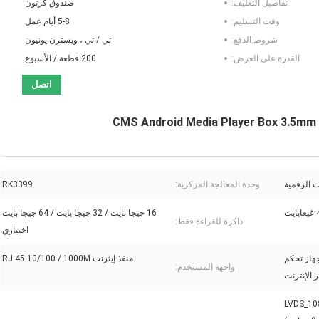
تفاصيل التغليف:
صندوق كرتون
وقت التسليم:
5-8 أيام عمل
شروط الدفع:
تي / تي ، ويسترن يونيون
القدرة على العرض:
200 قطعة / الأسبوع
اتصل
CMS Android Media Player Box 3.5mm 
وحدة المعالجة المركزية:
RK3399
ابايت
16 جيجا بايت / 32 جيجا بايت / 64 جيجا بايت
ذاكرة للقراءة فقط:
اختياري
هاز تحكم
منفذ إيثرنت RJ 45 10/100 / 1000M
واجهه المستخدم:
 الإنترنت
E الإخراج / واجهة LVDS_1080P