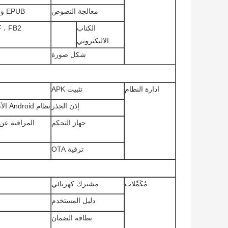
معالجة النصوص
EPUB و WORD و EXCEL و POWERPOINT و PDF و TXT
الكتاب
 ، FB2
الاليكتروني
شكل صورة
ادارة النظام
تثبيت APK
إذن الجذر
نظام Android الأصلي ، أذونات الجذر المفتوحة ، تطوير تخصيص المنتج
جهاز التحكم
المراقبة عن
ترقية OTA
مُكَمِّلات
مشترك كهربائي
دليل المستخدم
بطاقة الضمان