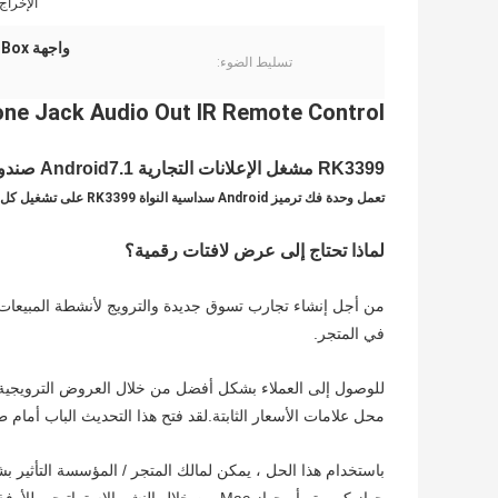
الإخراج
واجهة EDP Android Media Player Box
تسليط الضوء:
ne Jack Audio Out IR Remote Control
RK3399 مشغل الإعلانات التجارية Android7.1 صندوق مشغل الإشارات الرقمية
تعمل وحدة فك ترميز Android سداسية النواة RK3399 على تشغيل كل شيء في لوحة واحدة
لماذا تحتاج إلى عرض لافتات رقمية؟
من أجل إنشاء تجارب تسوق جديدة والترويج لأنشطة المبيعات ال
في المتجر.
للوصول إلى العملاء بشكل أفضل من خلال العروض الترويجية ال
محل علامات الأسعار الثابتة.لقد فتح هذا التحديث الباب أمام ط
باستخدام هذا الحل ، يمكن لمالك المتجر / المؤسسة التأثير