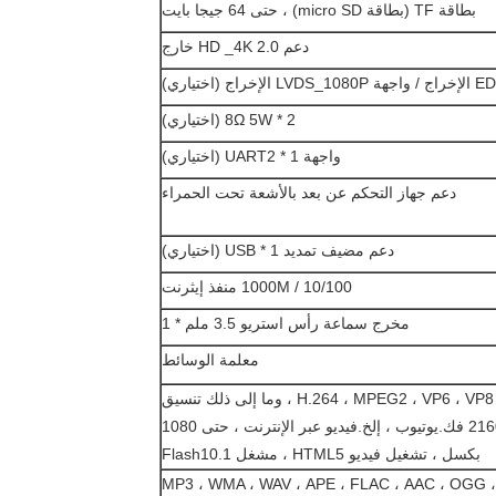
بطاقة TF (بطاقة micro SD) ، حتى 64 جيجا بايت
دعم HD _4K 2.0 خارج
8Ω 5W * 2 (اختياري)
واجهة UART2 * 1 (اختياري)
دعم جهاز التحكم عن بعد بالأشعة تحت الحمراء
دعم مضيف تمديد USB * 1 (اختياري)
10/100 / 1000M منفذ إيثرنت
مخرج سماعة رأس استريو 3.5 ملم * 1
معلمة الوسائط
دعم H.264 ، MPEG2 ، VP6 ، VP8 ، MVC ، وما إلى ذلك تنسيق
2160P @ 24FPS فك.يوتيوب ، إلخ.فيديو عبر الإنترنت ، حتى 1080
بكسل ، تشغيل فيديو HTML5 ، مشغل Flash10.1
MP3 ، WMA ، WAV ، APE ، FLAC ، AAC ، OGG 