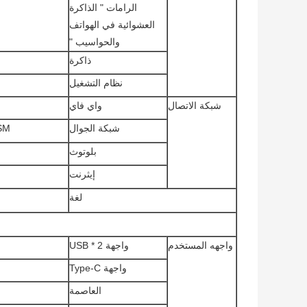
الرامات " الذاكرة
العشوائية في الهواتف
والحواسيب "
ذاكرة
نظام التشغيل
شبكة الاتصال
واي فاي
شبكة الجوال
GSM
بلوتوث
إيثرنت
لغة
واجهه المستخدم
واجهة USB * 2
واجهة Type-C
العاصمة