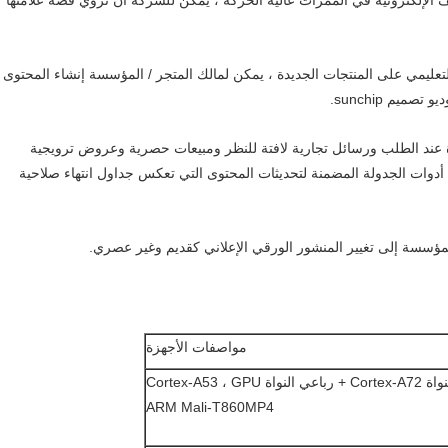
لاستراتيجي للأرفف الإلكترونية في الممرات عالية الحركة ، يمكن للشركة أن تروي قصة علامتها
لتعليمي على المنتجات الجديدة ، يمكن لمالك المتجر / المؤسسة إنشاء المحتوى
يم sunchip.
 عند الطلب ورسائل تجارية لافتة للنظر ومبيعات حصرية وعروض ترويجية
أدوات الجدولة المضمنة لتحديثات المحتوى التي تعكس جداول انتهاء صلاحية
مؤسسة إلى تغيير المنشور الورقي الإعلاني كقديم وغير عصري.
مواصفات الأجهزة
RK3399 ثنائي النواة Cortex-A72 + رباعي النواة Cortex-A53 ، GPU
ARM Mali-T860MP4