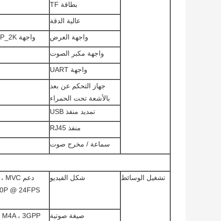
بطاقة TF
عالية الدقة
واجهة العرض
واجهة EDP_2K الإخراج / واجهة LVDS_1080P الإخراج (اختياري)
واجهة مكبر الصوت
واجهة UART
جهاز التحكم عن بعد
بالأشعة تحت الحمراء
تمديد منفذ USB
منفذ RJ45
سماعة / مخرج صوت
تشغيل الوسائط
شكل الفيديو
صيغة صوتية
، M4A ، 3GPP