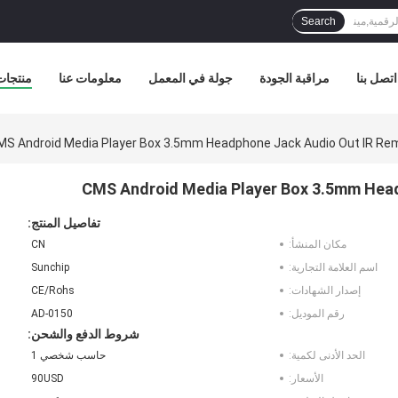
Search
اتصل بنا
مراقبة الجودة
جولة في المعمل
معلومات عنا
منتجات
MS Android Media Player Box 3.5mm Headphone Jack Audio Out IR Re
CMS Android Media Player Box 3.5mm Head
تفاصيل المنتج:
مكان المنشأ:
CN
اسم العلامة التجارية:
Sunchip
إصدار الشهادات:
CE/Rohs
رقم الموديل:
AD-0150
شروط الدفع والشحن:
الحد الأدنى لكمية:
حاسب شخصي 1
الأسعار:
90USD