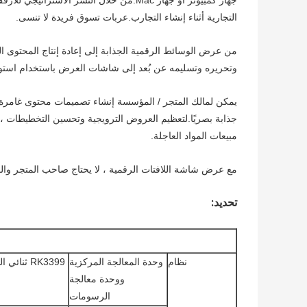
جهاز كمبيوتر أو جهاز Mac.من خلال النشر ا
التجارية أثناء إنشاء التجارب.عربات تسوق فريدة لا تنسى.
من عرض الوسائط الرقمية الجذابة إلى إعادة إنتاج المحتوى ا
وتحريره وتسليمه عن بُعد إلى شاشات العرض باستخدام استوديو تصم
يمكن لمالك المتجر / المؤسسة إنشاء تصميمات محتوى غامرة
جذابة بصريًا.لتعظيم العروض الترويجية وتحسين التخطيطات ، 
مبيعات المواد العاجلة.
مع عرض شاشة اللافتات الرقمية ، لا يحتاج صاحب المتجر وال
تحديد:
نظام
وحدة المعالجة المركزية
ووحدة معالجة
الرسومات