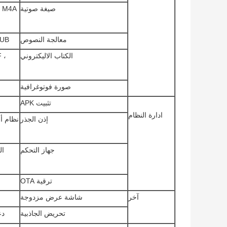
صيغة صوتية
، M4A
معالجة النصوص
EPUB و WORD و EXCEL 
الكتاب الاليكتروني
 ،
صورة فوتوغرافية
تثبيت APK
ادارة النظام
إذن الجذر
نظام أن
جهاز التحكم
ال
ترقية OTA
آخر
شاشة عرض مزدوجة
تحريض الجاذبية
دعم 0 ° 90 ° 180 