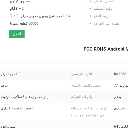
تفاصيل التغليف:
صندوق كرتون
وقت التسليم:
5 ~ 8 أيام
شروط الدفع:
L / C ، ويسترن يونيون ، موني جرام ، T / T
القدرة على العرض:
50000 قطعة شهريا
اتصل
FCC ROHS Android Me
RK3288
التردد الرئيسي:
1.8 جيجا هرتز
درويد 7.1
تعمل باللمس بالسعة:
يدعم
يدعم
واجهات الشبكة:
إيثرنت ، واي فاي لاسلكي ، بلوتوث
الرامات "الذاكرة العشوائية
1 جيجا ، 2 جيجا اختياري
في الهواتف والحواسيب:
8 جيجابايت ، 16 جيجابايت ، 32 جيجابايت ، 64
سنة واحدة