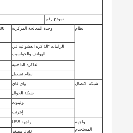
نموذج رقم:
نظام
وحدة المعالجة المركزية
الرامات "الذاكرة العشوائية في
الهواتف والحواسيب
الذاكرة الداخلية
نظام تشغيل
شبكة الاتصال
واي فاي
شبكة الجوال
بوليتوث
إيثرنت
واجهه
واجهة USB
المستخدم
USB مصغر