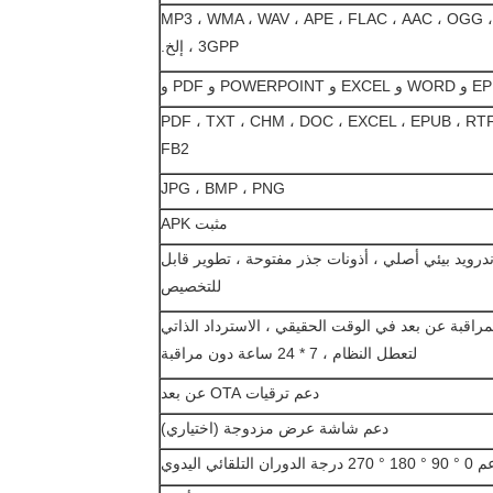
MP3 ، WMA ، WAV ، APE ، FLAC ، AAC ، OGG 
، 3GPP إلخ.
و POWERPOINT و PDF و
PDF ، TXT ، CHM ، DOC ، EXCEL ، EPUB ، RTF
FB2
JPG ، BMP ، PNG
مثبت APK
درويد بيئي أصلي ، أذونات جذر مفتوحة ، تطوير قابل
للتخصيص
مراقبة عن بعد في الوقت الحقيقي ، الاسترداد الذاتي
لتعطل النظام ، 7 * 24 ساعة دون مراقبة
دعم ترقيات OTA عن بعد
دعم شاشة عرض مزدوجة (اختياري)
° 270 درجة الدوران التلقائي اليدوي