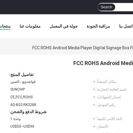
Search
اتصل بنا
مراقبة الجودة
جولة في المعمل
معلومات عنا
منتجات
FCC ROHS Android Media Player Digital Signage Box F
FCC ROHS Android Media 
تفاصيل المنتج:
مكان المنشأ:
قوانغدونغ ، الصين
اسم العلامة التجارية:
SUNCHIP
إصدار الشهادات:
CE,FCC,ROHS
رقم الموديل:
AD-B02-RK3288
شروط الدفع والشحن:
الحد الأدنى لكمية:
وحدة 1
الأسعار:
US$50~US$90