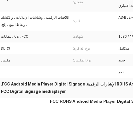
ضمان:
ت اختياري
AD-B02-
اللافتات الرقمية ، وشاشات الإعلانات ، والكشك
طلب:
، ونقاط البيع ، إلخ.
192
شهادة:
CE ، FCC ، بنفايات
متكامل
نوع الذاكرة:
DDR3
جديد
نوع المقبس:
مقبس
نعم
ارات الرقمية
FCC Android Media Player Digital Signage
,
,
FCC Digital Signage mediaplayer
FCC ROHS Android Media Player Digital 