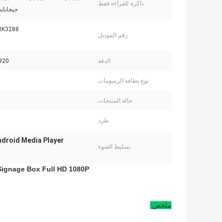
ذاكرة للقراءة فقط:
جيجاباي
RK3288
رقم الموديل:
الدقة:
0 * 1080
نوع بطاقة الرسومات:
حالة المنتجات:
طرد:
ROHS Android Media Player الإش
تسليط الضوء:
Signage Box Full HD 1080P
ملخص: