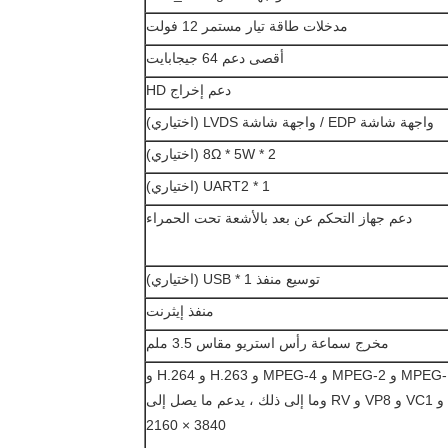
مدخلات طاقة تيار مستمر 12 فولت
أقصى دعم 64 جيجابايت
دعم إخراج HD
واجهة شاشة EDP / واجهة شاشة LVDS (اختياري)
8Ω * 5W * 2 (اختياري)
UART2 * 1 (اختياري)
دعم جهاز التحكم عن بعد بالأشعة تحت الحمراء
توسيع منفذ USB * 1 (اختياري)
منفذ إيثرنت
مخرج سماعة رأس استريو مقاس 3.5 ملم
MPEG-1 و MPEG-2 و MPEG-4 و H.263 و H.264 و
H.265 و VC1 و VP8 و RV وما إلى ذلك ، يدعم ما يصل إلى
3840 × 2160