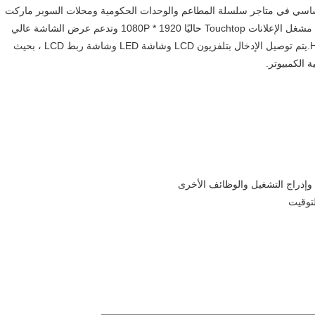
أساسي في متاجر سلسلة المطاعم والوحدات الحكومية ومحلات السوبر ماركت
والأماكن العامة الأخرى ، وتطبيقاتها واسعة جدًا.تدعم مربعات مشغل الإعلانات Touchtop حاليًا 1920 * 1080P وتدعم عرض الشاشة عالي
الدقة 4K.تستخدم الواجهة الأمامية بشكل أساسي إشارات HD.يتم توصيل الإدخال بتلفزيون LCD وشاشة LED وشاشة ربط LCD ، بحيث
 الكمبيوتر.