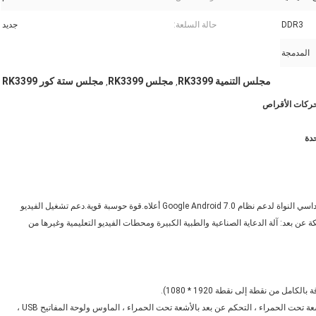
DDR3
حالة السلعة:
جديد
المدمجة
مجلس التنمية RK3399
مجلس RK3399
مجلس ستة كور RK3399
,
,
لوحة واحدة صناعية ذكية ، تستخدم برنامج شرائح Rockchip RK3399 سداسي النواة لدعم نظام Google Android 7.0 أعلاه.قوة حوسبة قوية.دعم تشغيل الفيديو
لشبكة عن بعد: آلة الدعاية الصناعية والطبية الكبيرة ومحطات الفيديو التعليمية وغيرها من
مجموعة متنوعة من واجهة الوضع التفاعلي: اللمس بالسعة ، اللمس بالأشعة تحت الحمراء ، التحكم عن بعد بالأشعة تحت الحمراء ، الماوس ولوحة المفاتيح USB ،