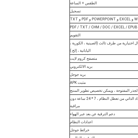
الطقس + الساعة
تسجيل
PDF / TXT / CHM / DOC / EXCEL / EPUB 
التقويم
 ، طريقة إدخال اختيارية من طرف ثالث (الصينية ، الكورية ،
اليابانية ، إلخ.)
متصفح كروم لايت
بريد الالكتروني
بريد جوجل
مثبت APK
المراقبة عن بعد في الوقت الحقيقي ، الاسترداد الذاتي من تعطل النظام ، 7 * 24 ساعة دون
مراقبة
دعم الترقية عن بعد عبر الهواء
اعدادات النظام
خرائط جوجل