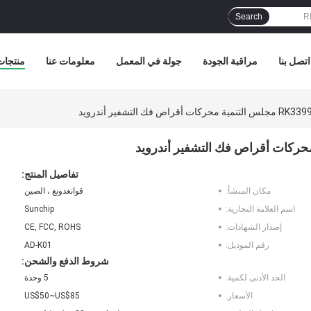
Search
اتصل بنا
مراقبة الجودة
جولة في المعمل
معلومات عنا
منتجات
تفاصيل المنتج:
مكان المنشأ:
قوانغدونغ ، الصين
اسم العلامة التجارية:
Sunchip
إصدار الشهادات:
CE, FCC, ROHS
رقم الموديل:
AD-K01
شروط الدفع والشحن:
الحد الأدنى لكمية:
5 وحدة
الأسعار:
US$50~US$85