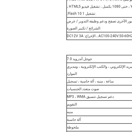
إلخ. مقاطع الفيديو عبر الإنترنت من YouTube ، حتى 1080 بكسل ، تشغيل فيديو HTML5 ،
تشغيل Flash 10.1.
BM و PNG وتنسيقات الصور الأخرى تصفح ودعم وظيفة التدوير / عرض
الشرائح / تكبير الصورة
جوجل أندرويد 7.0
يد الإلكتروني ، والكتب الإلكترونية ، ومديري
الموارد
ساعة ، منبه ، آلة حاسبة ، تسجيل
صوت متعدد الجنسيات
دعم تسجيل تنسيق MP3 ، WMA
التقويم
منبه
آلة حاسبة
ملحوظة