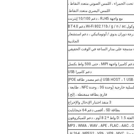
أشعة تحت الحمراء ، اللمس الصوتي متعدد النقاط ،
اللمس البصري متعدد النقاط.
مع واجهة RJ45 ، دعم 10/100 إيثرنت
م 0 درجة ، 90 درجة ، 180 درجة ، 270 درجة دوران يدوي / أوتوماتيكي ، دعم استشعار
الجاذبية
 مدمجة على مدار الساعة في الوقت الحقيقي
دعم كاميرا واجهة MIPI ، حتى 500 واط بكسل
دعم كاميرا USB
3 مجموعات من المنفذ التسلسلي.يدعم أجهزة تسلسلية خارجية (وحدة 3G ، وحدة NFC ، طابعة ،
قارئ بطاقة ممغنطة ، إلخ.)
3 منفذ اختبار الإدخال والإخراج
بطاقة SD ، أقصى دعم 64 جيجابايت
عم للميكروفون
دعم فك تشفير 2160P @ 24FPS لتنسيقات الفيديو مثل H.264 ، MPEG2 ، VP6 ، VP8 ، MVC ،