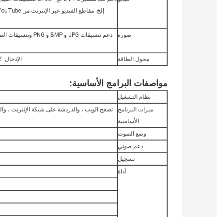
صورة
دعم تنسيقات JPG و P
محول الطاقة
الإدخال: AC100-240V.50-60HZ ، الإخراج: DC12V 3A
مواصفات البرامج الأساسية:
نظام التشغيل
ميزات البرنامج
تصفح الويب ، والدردشة على شبكة الإنترنت ، والبر
الأساسية
وضع الصوت
دعم صوتي
تسجيل
أداة