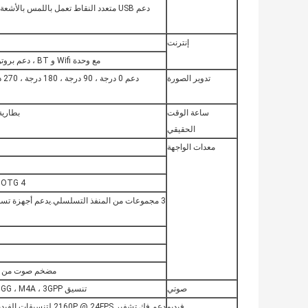
دعم USB متعدد النقاط تعمل باللمس بال
إنترنت
مع وحدة Wifi و BT ، دعم بروتوكول Wi-Fi 802.11b / g / n / ac.دعم BT4.0
تدوير الصورة
دع
ساعة الوقت
بطارية
الحقيقي
معدات الواجهة
4 USB HOST ، 1 USB OTG (دعم مصدر طاقة POE)
مضخم صوت من الفئة D: 1.5 واط * 2 8 أوم ، د
صوتي
تنسيق MP3 ، WMA ، WAV ، APE ، FLAC ، AAC ، OGG ، M4A ، 3GPP
فيديو