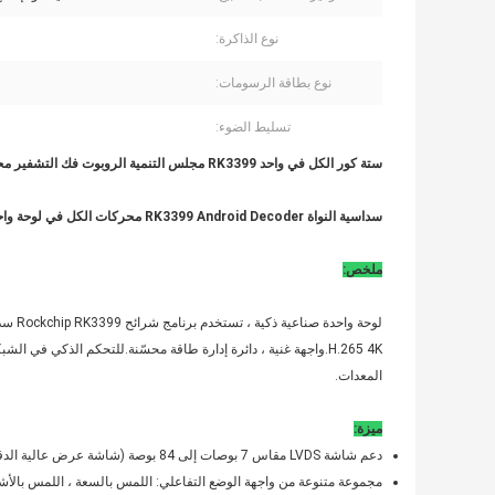
نوع الذاكرة:
نوع بطاقة الرسومات:
تسليط الضوء:
ستة كور الكل في واحد RK3399 مجلس التنمية الروبوت فك التشفير محركات الأقراص
سداسية النواة RK3399 Android Decoder محركات الكل في لوحة واحدة
ملخص:
H.265 4K.واجهة غنية ، دائرة إدارة طاقة محسّنة.للتحكم الذكي في ا
المعدات.
ميزة:
دعم شاشة LVDS مقاس 7 بوصات إلى 84 بوصة (شاشة عرض عالية الدقة بالكامل من نقطة إلى نقطة 1920 * 1080).