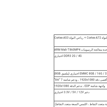
ة معالجة الرسومات ARM Mali-T860MP4
DDR3 2G / 4G اختياري
EMMC 8GB / 16 اختياري (ملصق 8GB)
واجهة شاشة EDP ، تدعم الدقة 1920x1080
دعم 3.3V / 5V / 12V اختياري