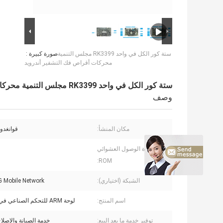
ستة كور الكل في واحد RK3399 مجلس التنمية
صورة كبيرة :
محركات أقراص فك التشفير أندرويد
ستة كور الكل في واحد RK3399 مجلس التنمية محركات أقراص فك التشفير أندرويد
وصف
مكان المنشأ:
قوانغدون
ذاكرة الوصول العشوائي
ROM:
الشبكة (اختياري):
G Mobile Network
اسم المنتج:
لوحة ARM للتحكم الصناعي في Android
توفير خدمة ما بعد البيع:
خدمة الصيانة والإصلاح