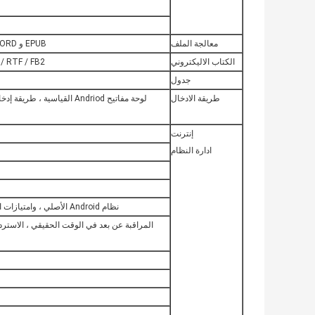
معالجة الملف
EPUB و WORD و EXCEL و POWERPOINT و PDF و TXT
الكتاب الاليكتروني
/ RTF / FB2
جدول
طريقة الادخال
لوحة مفاتيح Andriod القياسية
إنترنت
ادارة النظام
نظام Android الأصلي ، وامتيازات الجذر المفتوحة ، ويمكن تخصيص تطوير المنتج