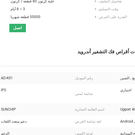
تفاصيل التغليف:
علبة كرتون 80 قطعة / كرتون
وقت التسليم:
3 ~ 8 أيام
القدرة على العرض:
50000 قطعة شهريا
اتصل
غ ، الصين
رقم الموديل:
AD-K01
اختياري
IPS
شاشة لمس:
Upport 4
اسم العلامة التجارية:
SUNCHIP
لغة شاشة العرض:
دعم متعدد اللغات
 الميدانية
لوحة اللمس:
الدعم