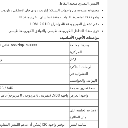
اللمس البصري متعدد النقاط.
مجموعة متنوعة من واجهات الشبكة: إيثرنت ، واي فاي لاسلكي ، بلوتوث.
واجهة USB متعددة القنوات ، منفذ تسلسلي ، خرج منفذ IO.
دعم تشغيل الفيديو بدقة 4K وإخراج HDMI 2.0 HD.
قوي مضاد للتداخل الكهرومغناطيسي والتوافق الكهرومغناطيسي.
مواصفات الأجهزة الأساسية:
وحدة المعالجة
Rockchip RK3399 ثنائي النواة Cortex-A72 + رباعي النواة Cortex-A53
المركزية
GPU
وحد
الرامات "الذاكرة
العشوائية في
الهواتف والحواسيب
سعة تخزين مدمجة
G / 32G / 64G
واجهة العرض
واجهة LVDS (مفردة ، 6 مزدوجة ، 8 مزدوجة).دعم أقصى دقة 1920x1080 ، ودعم شاشة 7 "-84"
الإضاءة الخلفية على
متن الطائرة
شاشة لمس
توفير واجهة I2C (يمكن أن تدعم اللمس المقاومة متعدد النقاط ، اللمس السعة متعدد النقاط).