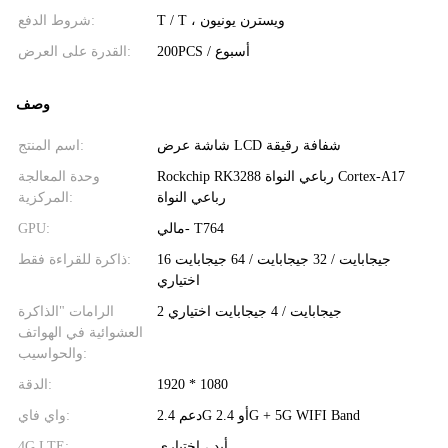
T / T ، ويسترن يونيون
شروط الدفع:
200PCS / أسبوع
القدرة على العرض:
وصف
شاشة عرض LCD شفافة رقيقة
اسم المنتج:
Rockchip RK3288 رباعي النواة Cortex-A17
وحدة المعالجة
رباعي النواة
المركزية:
مالي- T764
GPU:
16 جيجابايت / 32 جيجابايت / 64 جيجابايت
ذاكرة للقراءة فقط:
اختياري
2 جيجابايت / 4 جيجابايت اختياري
الرامات "الذاكرة
العشوائية في الهواتف
والحواسيب:
1920 * 1080
الدقة:
دعم 2.4G أو 2.4G + 5G WIFI Band
واي فاي:
أيد ، اختياري
4G LTE: