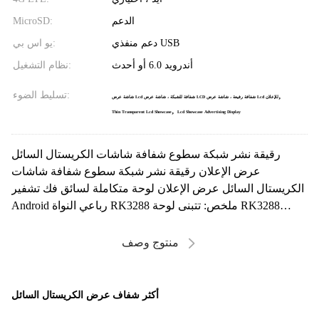
الدعم
MicroSD:
دعم منفذي USB
يو اس بي:
أندرويد 6.0 أو أحدث
نظام التشغيل:
,
تسليط الضوء:
شاشة عرض Lcd شفافة للشبكة ، شاشة عرض LCD شفافة رفيعة ، شاشة عرض Lcd للإعلان
,
Thin Transparent Lcd Showcase
Lcd Showcase Advertising Display
رقيقة نشر شبكة سطوع شفافة شاشات الكريستال السائل
عرض الإعلان رقيقة نشر شبكة سطوع شفافة شاشات
الكريستال السائل عرض الإعلان لوحة متكاملة لسائق فك تشفير
Android رباعي النواة RK3288 ملخص: تتبنى لوحة RK3288
المدمجة ...
منتوج وصف
أكثر شفاف عرض الكريستال السائل