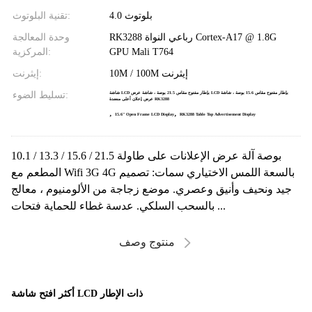
بلوتوث 4.0
تقنية البلوتوث:
RK3288 رباعي النواة Cortex-A17 @ 1.8G
وحدة المعالجة
GPU Mali T764
المركزية:
10M / 100M إيثرنت
إيثرنت:
تسليط الضوء:
شاشة LCD بإطار مفتوح مقاس 21.5 بوصة ، شاشة عرض LCD بإطار مفتوح مقاس 15.6 بوصة ، شاشة
عرض إعلان أعلى منضدة RK3288
,
,
15.6" Open Frame LCD Display
RK3288 Table Top Advertisement Display
10.1 / 13.3 / 15.6 / 21.5 بوصة آلة عرض الإعلانات على طاولة
المطعم مع Wifi 3G 4G بالسعة اللمس الاختياري سمات: تصميم
جيد ونحيف وأنيق وعصري. موضع زجاجة من الألومنيوم ، معالج
بالسحب السلكي. عدسة غطاء للحماية فتحات ...
منتوج وصف
أكثر افتح شاشة LCD ذات الإطار