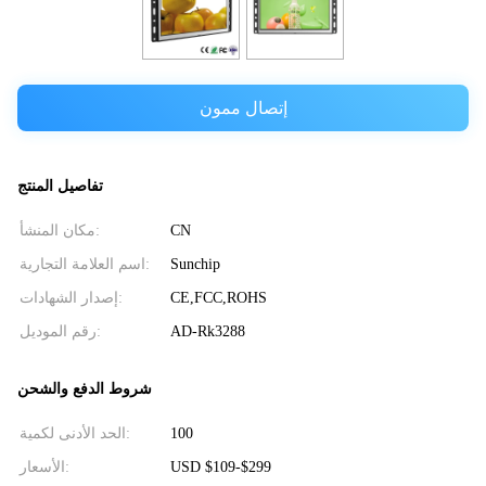
إتصال ممون
تفاصيل المنتج
CN
مكان المنشأ:
Sunchip
اسم العلامة التجارية:
CE,FCC,ROHS
إصدار الشهادات:
AD-Rk3288
رقم الموديل:
شروط الدفع والشحن
100
الحد الأدنى لكمية:
USD $109-$299
الأسعار: