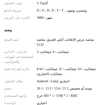
5-15أيام
وقت التسليم:
D / A ، D / P ، T / T ، ويسترن يونيون
شروط الدفع:
5000 / شهر
القدرة على العرض:
وصف
شاشة عرض الإعلانات أعلى الجدول شاشة
اسم المنتج:
LCD
2 جيجابايت / 4 جيجابايت
الرامات "الذاكرة
العشوائية في الهواتف
والحواسيب:
8 جيجابايت / 16 جيجابايت / 32 جيجابايت / 64
ذاكرة للقراءة فقط:
جيجابايت (اختياري)
Android / Linux اختياري
نظام التشغيل:
10.1 / 13.3 / 15.6 / 21.5 بوصة أو تخصيص
بحجم:
خرج HD * 1 / USB * 2 / RJ45
واجهه المستخدم:
اختياري
وحدة 4G: