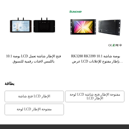
لإطار مراقب
RK3288 RK3399 10.1 بوصة شاشة
10.1 بوصة LCD فتح الإطار شاشة تعمل
مت
عرض LCD بإطار مفتوح للإعلانات
باللمس لافتات رقمية للتسوق
Shopmall
بطاقة
لوحة LCD مفتوحة الإطار,فتح شاشة
فتح شاشة LCD الإطار
LCD الإطار
لوحة LCD مفتوحة الإطار