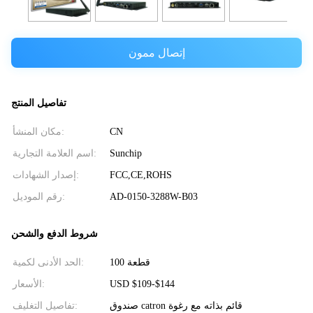
إتصال ممون
تفاصيل المنتج
مكان المنشأ:
CN
اسم العلامة التجارية:
Sunchip
إصدار الشهادات:
FCC,CE,ROHS
رقم الموديل:
AD-0150-3288W-B03
شروط الدفع والشحن
100 قطعة
الحد الأدنى لكمية:
الأسعار:
USD $109-$144
صندوق catron قائم بذاته مع رغوة
تفاصيل التغليف: