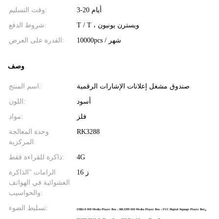
3-20 أيام
وقت التسليم:
T / T ، ويسترن يونيون
شروط الدفع:
10000pcs / شهر
القدرة على العرض:
وصف
صندوق مشغل إعلانات الإشارات الرقمية
اسم المنتج:
أسود
اللون:
فلز
مواد:
وحدة المعالجة
RK3288
المركزية:
ذاكرة للقراءة فقط:
4G
16 ز
الرامات "الذاكرة
العشوائية في الهواتف
والحواسيب:
تسليط الضوء:
,
USB2.0 HD Media Player Box ، RK3399 HD Media Player Box ، FCC Digital Signage Player Box
,