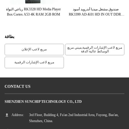
al
رباعي النواة RK3328 HD Media Player
صندوق مشغل ميديا ​​أندرويد أسود
ة
Box Cortex A53 4K RAM 2GB ROM
RK3399 AD-K01 HD IN OUT DDR3
2G / 4G اختياري
بطاقة
مربع لاعب الإشارات الرقمية,ميني مربع
مربع لاعب الإعلان
الوسائط عالية الدقة
مربع لاعب الإشارات الرقمية
CONTACT US
SHENZHEN SUNCHIP TECHNOLOGY CO., LTD
Address:
3rd Floor, Building 4, Fu'an 2nd Industrial Area, Fuyong, Bao'an,
Shenzhen, China.