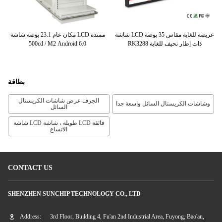
49.
شاشة LCD عريضة للغاية مقاس 35 بوصة
مكان عام 23.1 بوصة شاشة LCD ممتدة
en
RK3288 ذات إطار نحيف للغاية
500cd / M2 Android 6.0
بطاقة
الجرف عرض شاشات الكريستال
وشاشات الكريستال السائل واسعة جدا
السائل
شاشة LCD طويلة ، شاشة LCD فائقة
الاتساع
CONTACT US
SHENZHEN SUNCHIP TECHNOLOGY CO., LTD
Address:
3rd Floor, Building 4, Fu'an 2nd Industrial Area, Fuyong, Bao'an,