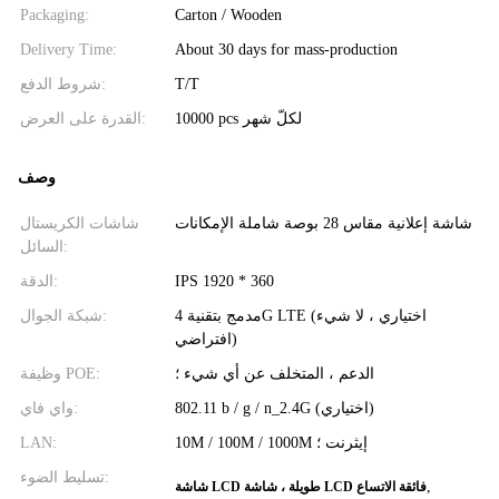
Packaging:
Carton / Wooden
Delivery Time:
About 30 days for mass-production
T/T
شروط الدفع:
10000 pcs لكلّ شهر
القدرة على العرض:
وصف
شاشة إعلانية مقاس 28 بوصة شاملة الإمكانات
شاشات الكريستال
السائل:
IPS 1920 * 360
الدقة:
مدمج بتقنية 4G LTE (اختياري ، لا شيء
شبكة الجوال:
افتراضي)
الدعم ، المتخلف عن أي شيء ؛
وظيفة POE:
802.11 b / g / n_2.4G (اختياري)
واي فاي:
10M / 100M / 1000M إيثرنت ؛
LAN:
تسليط الضوء:
,
شاشة LCD طويلة ، شاشة LCD فائقة الاتساع