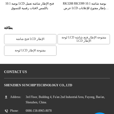
لإطار مراقب
RK3288 RK3399 10.1 بوصة شاشة
10.1 بوصة LCD فتح الإطار شاشة تعمل
مت
عرض LCD بإطار مفتوح للإعلانات
باللمس لافتات رقمية للتسوق
Shopmall
بطاقة
لوحة LCD مفتوحة الإطار,فتح شاشة
فتح شاشة LCD الإطار
LCD الإطار
لوحة LCD مفتوحة الإطار
CONTACT US
SHENZHEN SUNCHIP TECHNOLOGY CO., LTD
Address:
3rd Floor, Building 4, Fu'an 2nd Industrial Area, Fuyong, Bao'an,
Shenzhen, China.
Phone:
0086-158-8965-8078