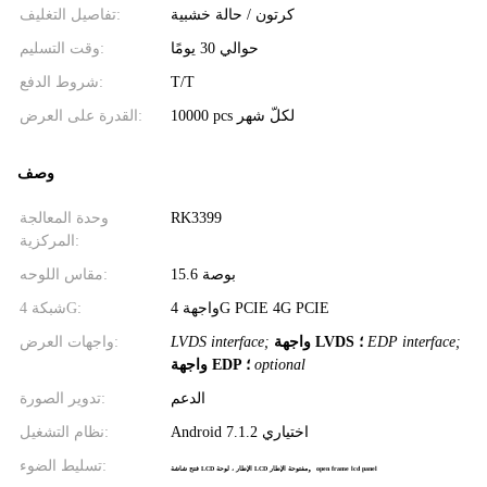
كرتون / حالة خشبية
تفاصيل التغليف:
حوالي 30 يومًا
وقت التسليم:
T/T
شروط الدفع:
10000 pcs لكلّ شهر
القدرة على العرض:
وصف
RK3399
وحدة المعالجة
المركزية:
15.6 بوصة
مقاس اللوحه:
واجهة 4G PCIE 4G PCIE
شبكة 4G:
EDP interface;
واجهة LVDS ؛
LVDS interface;
واجهات العرض:
optional
واجهة EDP ؛
الدعم
تدوير الصورة:
Android 7.1.2 اختياري
نظام التشغيل:
,
تسليط الضوء:
open frame lcd panel
فتح شاشة LCD الإطار ، لوحة LCD مفتوحة الإطار