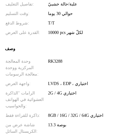
علبة/حالة خشبيّ
تفاصيل التغليف:
حوالي 30 يوما
وقت التسليم:
T/T
شروط الدفع:
10000 pcs لكلّ شهر
القدرة على العرض:
وصف
RK3288
وحدة المعالجة
المركزية ووحدة
معالجة الرسومات:
LVDS ، EDP ، اختياري
واجهة العرض:
2G / 4G اختياري
الرامات "الذاكرة
العشوائية في الهواتف
والحواسيب:
8GB / 16G / 32G / 64G اختياري
ذاكرة للقراءة فقط:
13.3 بوصة
شاشة عرض من
الكريستال السائل: