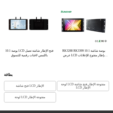
لإطار مراقب
RK3288 RK3399 10.1 بوصة شاشة
10.1 بوصة LCD فتح الإطار شاشة تعمل
مت
عرض LCD بإطار مفتوح للإعلانات
باللمس لافتات رقمية للتسوق
Shopmall
بطاقة
لوحة LCD مفتوحة الإطار,فتح شاشة
فتح شاشة LCD الإطار
LCD الإطار
لوحة LCD مفتوحة الإطار