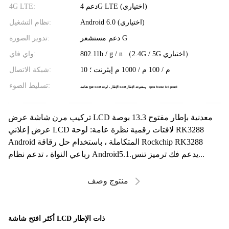
دعم 4G LTE (اختياري)
4G LTE:
Android 6.0 (اختياري)
نظام التشغيل:
دعم مستشعر G
تدوير الصورة:
802.11b / g / n （2.4G / 5G اختياري）
واي فاي:
10 م / 100 م / 1000 م إيثرنت ؛
شبكة الاتصال:
,
تسليط الضوء:
open frame lcd panel
فتح شاشة LCD الإطار ، لوحة LCD مفتوحة الإطار
تركيب مرن شاشة عرض LCD معدنية بإطار مفتوح 13.3 بوصة
عرض إعلاني LCD لافتات رقمية نظرة عامة: لوحة RK3288
Android المتكاملة ، باستخدام حل رقاقة Rockchip RK3288
رباعي النواة ، تدعم نظام Android5.1.يدعم فك ترميز تنس...
منتوج وصف
أكثر افتح شاشة LCD ذات الإطار